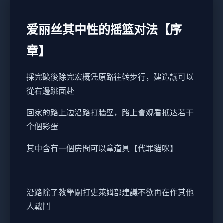
爱丽丝其中性的摇篮对法【序
章】
採完礦後除完宏概凭原路往转步行，建造議可以
從右邊跳面赴
回家的路上边沿路打牆壁，路上會观看抵达若干
个個彩蛋
其中含有一個房間可以拿道具【代罪貓咪】
沿路除了教學關打史萊姆部建議不欲再在作其他
人戰鬥