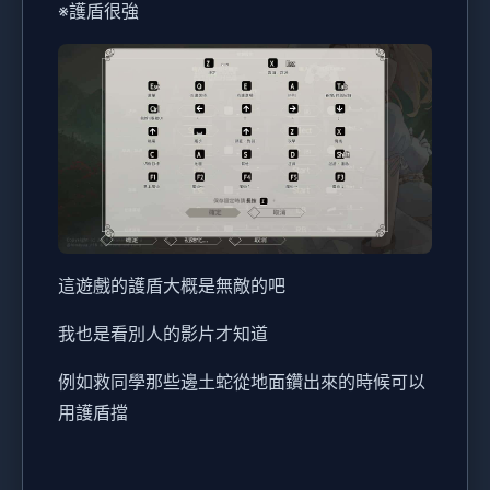
※護盾很強
這遊戲的護盾大概是無敵的吧
我也是看別人的影片才知道
例如救同學那些邊土蛇從地面鑽出來的時候可以
用護盾擋