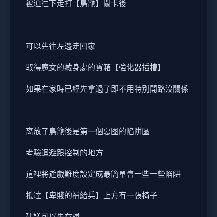
被迫往下走打【鳥籠】關卡後
可以先往左邊走回家
取得魔女的藏身處的寶箱【強化器插槽】
如果在家時已經先拿過了即不用特別開路沒關係
离放了鳥籠後是第一個惡图的陷阱區
考驗迴避跟控制的地方
這裡將遊戲難度設定成最簡單會一些一些陷阱
抵達【卑賤的補給兵】上方有一張椅子
建議可以先存檔