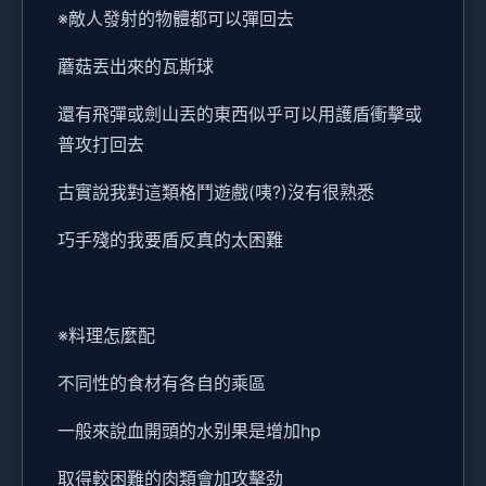
※敵人發射的物體都可以彈回去
蘑菇丟出來的瓦斯球
還有飛彈或劍山丟的東西似乎可以用護盾衝擊或
普攻打回去
古實說我對這類格鬥遊戲(咦?)沒有很熟悉
巧手殘的我要盾反真的太困難
※料理怎麼配
不同性的食材有各自的乘區
一般來說血開頭的水别果是增加hp
取得較困難的肉類會加攻擊劲