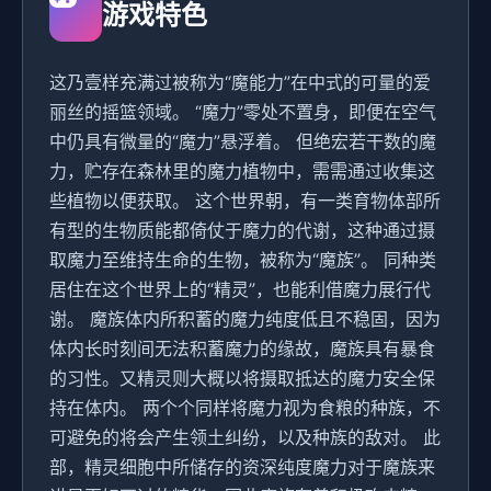
游戏特色
这乃壹样充满过被称为“魔能力”在中式的可量的爱
丽丝的摇篮领域。 “魔力”零处不置身，即便在空气
中仍具有微量的“魔力”悬浮着。 但绝宏若干数的魔
力，贮存在森林里的魔力植物中，需需通过收集这
些植物以便获取。 这个世界朝，有一类育物体部所
有型的生物质能都倚仗于魔力的代谢，这种通过摄
取魔力至维持生命的生物，被称为“魔族”。 同种类
居住在这个世界上的“精灵”，也能利借魔力展行代
谢。 魔族体内所积蓄的魔力纯度低且不稳固，因为
体内长时刻间无法积蓄魔力的缘故，魔族具有暴食
的习性。又精灵则大概以将摄取抵达的魔力安全保
持在体内。 两个个同样将魔力视为食粮的种族，不
可避免的将会产生领土纠纷，以及种族的敌对。 此
部，精灵细胞中所储存的资深纯度魔力对于魔族来