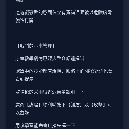
這遊戲戰敗的懲罰仅仅有寶箱通通被以危險度零
強造打開
【戰鬥的基本管理】
序章教學劇情已經大致介紹過操当
選單中的技能都有說明，跟路上的NPC對話也會
看到提示
散彈槍的采用很普遍簡單說明一下
魔術【詠唱】顺利時按下【護盾】及【攻擊】可
以蓄能
用攻擊蓄能完會直接先揮一下